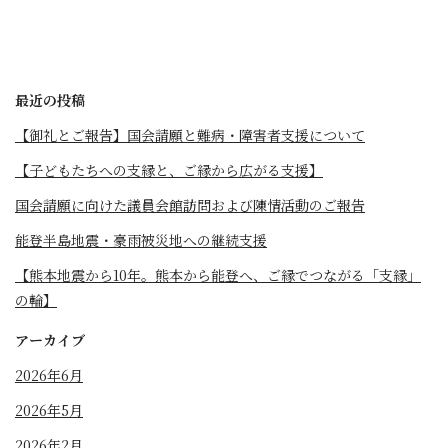
最近の投稿
【御礼とご報告】国会請願と難病・障害者支援について
【子どもたちへの支縁と、ご縁から広がる支援】
国会請願に向けた議員会館訪問および陳情活動のご報告
能登半島地震・豪雨被災地への継続支援
【熊本地震から10年。熊本から能登へ、ご縁でつながる「支縁」
の輪】
アーカイブ
2026年6月
2026年5月
2026年2月