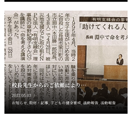
校長先生からのご依頼により…
2022.05.03
お知らせ
,
取材・記事
,
子どもの健全育成
,
活動報告
,
活動報告