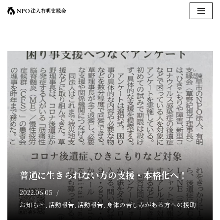
コ
ン
テ
ン
ツ
へ
ス
キ
ッ
プ
普通に生きられない方の支援・本格化へ！
2022.06.05
お知らせ
,
活動報告
,
活動報告
,
身体の苦しみがある方への援助