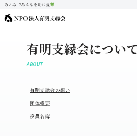
みんなでみんなを助け愛
コ
ン
テ
ン
有明支縁会につい
ツ
へ
ABOUT
ス
キ
ッ
有明支縁会の想い
プ
団体概要
役員名簿