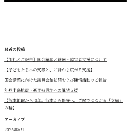
最近の投稿
【御礼とご報告】国会請願と難病・障害者支援について
【子どもたちへの支縁と、ご縁から広がる支援】
国会請願に向けた議員会館訪問および陳情活動のご報告
能登半島地震・豪雨被災地への継続支援
【熊本地震から10年。熊本から能登へ、ご縁でつながる「支縁」
の輪】
アーカイブ
2026年6月