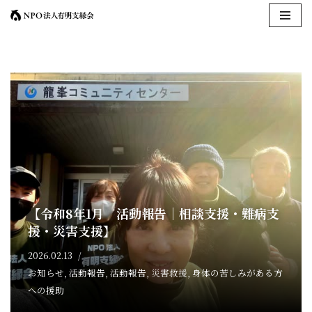
コ
ン
テ
ン
ツ
へ
ス
キ
ッ
プ
【令和8年1月 活動報告｜相談支援・難病支
援・災害支援】
2026.02.13
お知らせ
,
活動報告
,
活動報告
,
災害救援
,
身体の苦しみがある方
への援助