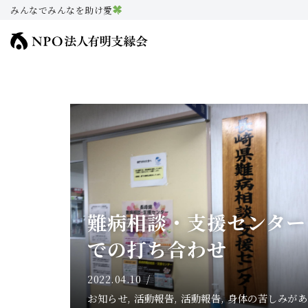
みんなでみんなを助け愛
コ
ン
テ
ン
ツ
へ
ス
キ
ッ
プ
難病相談・支援センター
での打ち合わせ
2022.04.10
お知らせ
,
活動報告
,
活動報告
,
身体の苦しみがあ