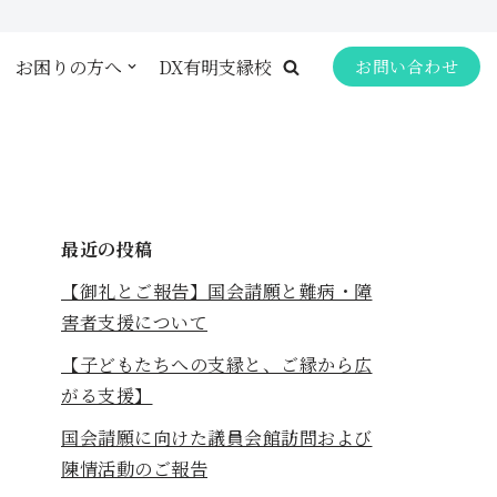
お困りの方へ
DX有明支縁校
お問い合わせ
最近の投稿
【御礼とご報告】国会請願と難病・障
害者支援について
【子どもたちへの支縁と、ご縁から広
がる支援】
国会請願に向けた議員会館訪問および
陳情活動のご報告