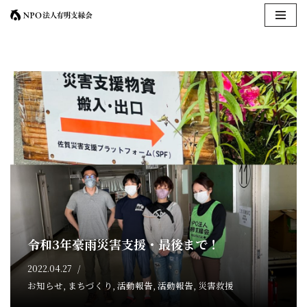
コ
ン
テ
ン
ツ
へ
ス
キ
ッ
プ
令和3年豪雨災害支援・最後まで！
2022.04.27
お知らせ
,
まちづくり
,
活動報告
,
活動報告
,
災害救援