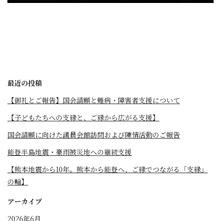
最近の投稿
【御礼とご報告】国会請願と難病・障害者支援について
【子どもたちへの支縁と、ご縁から広がる支援】
国会請願に向けた議員会館訪問および陳情活動のご報告
能登半島地震・豪雨被災地への継続支援
【熊本地震から10年。熊本から能登へ、ご縁でつながる「支縁」
の輪】
アーカイブ
2026年6月