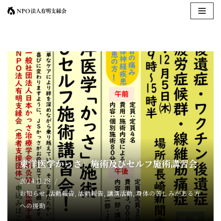
コ
ン
テ
ン
ツ
へ
ス
キ
ッ
プ
東洋医学かっさ」施術及びセルフ施術講習会
2024.11.28
お知らせ
,
活動報告
,
活動報告
,
講演活動
,
身体の苦しみがある方
への援助