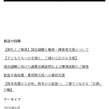
最近の投稿
【御礼とご報告】国会請願と難病・障害者支援について
【子どもたちへの支縁と、ご縁から広がる支援】
国会請願に向けた議員会館訪問および陳情活動のご報告
能登半島地震・豪雨被災地への継続支援
【熊本地震から10年。熊本から能登へ、ご縁でつながる「支縁」
の輪】
アーカイブ
2026年6月