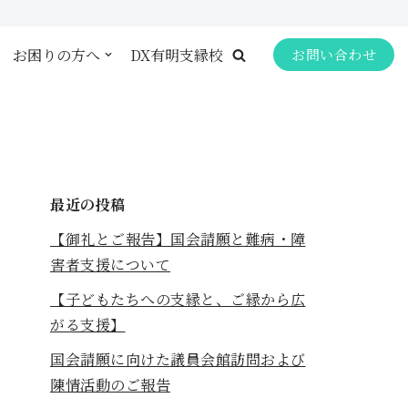
お困りの方へ
DX有明支縁校
お問い合わせ
最近の投稿
【御礼とご報告】国会請願と難病・障
害者支援について
【子どもたちへの支縁と、ご縁から広
がる支援】
国会請願に向けた議員会館訪問および
陳情活動のご報告