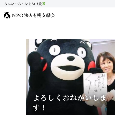
みんなでみんなを助け愛
コ
ン
テ
ン
ツ
へ
ス
キ
ッ
プ
よろしくおねがいしま
す！