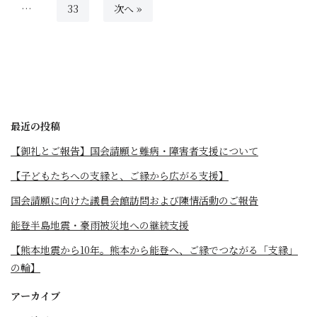
…
33
次へ »
最近の投稿
【御礼とご報告】国会請願と難病・障害者支援について
【子どもたちへの支縁と、ご縁から広がる支援】
国会請願に向けた議員会館訪問および陳情活動のご報告
能登半島地震・豪雨被災地への継続支援
【熊本地震から10年。熊本から能登へ、ご縁でつながる「支縁」
の輪】
アーカイブ