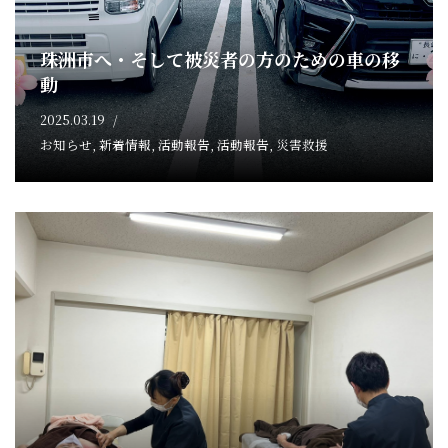
珠洲市へ・そして被災者の方のための車の移
動
2025.03.19
お知らせ
,
新着情報
,
活動報告
,
活動報告
,
災害救援