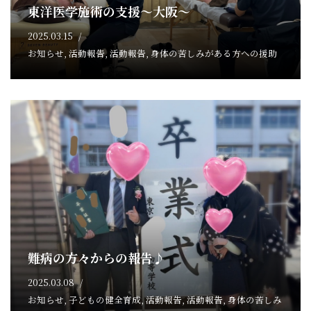
東洋医学施術の支援～大阪～
2025.03.15
お知らせ
,
活動報告
,
活動報告
,
身体の苦しみがある方への援助
難病の方々からの報告♪
2025.03.08
お知らせ
,
子どもの健全育成
,
活動報告
,
活動報告
,
身体の苦しみ