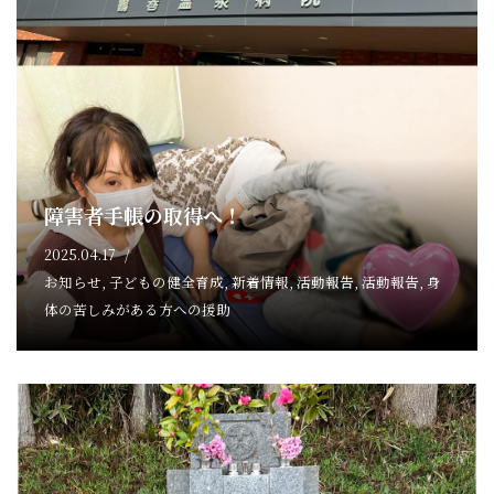
障害者手帳の取得へ！
2025.04.17
お知らせ
,
子どもの健全育成
,
新着情報
,
活動報告
,
活動報告
,
身
体の苦しみがある方への援助