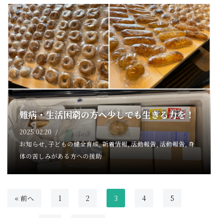
難病・生活困窮の方へ少しでも生きる力を！
2025.02.20
お知らせ
,
子どもの健全育成
,
新着情報
,
活動報告
,
活動報告
,
身
体の苦しみがある方への援助
« 前へ
1
2
3
4
5