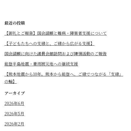
最近の投稿
【御礼とご報告】国会請願と難病・障害者支援について
【子どもたちへの支縁と、ご縁から広がる支援】
国会請願に向けた議員会館訪問および陳情活動のご報告
能登半島地震・豪雨被災地への継続支援
【熊本地震から10年。熊本から能登へ、ご縁でつながる「支縁」
の輪】
アーカイブ
2026年6月
2026年5月
2026年2月