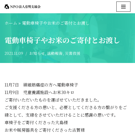
コ
ホーム
»
電動車椅子やお米のご寄付とお渡し
ン
テ
電動車椅子やお米のご寄付とお渡し
ン
ツ
2021.11.09
お知らせ
,
活動報告
,
災害救援
へ
ス
キ
ッ
プ
11月7日 線維筋痛症の方へ電動車椅子
11月9日 児童養護施設へお米30キロ
ご寄付いただいたものを運ばせていただきました。
ご支援くださる方の思いと、必要としてくださる方の繋がりをご
縁として、支縁をさせていただけることに感謝の思いです。
車椅子をご寄付くださった大島様
お米や暖房器具をご寄付くださった古賀様