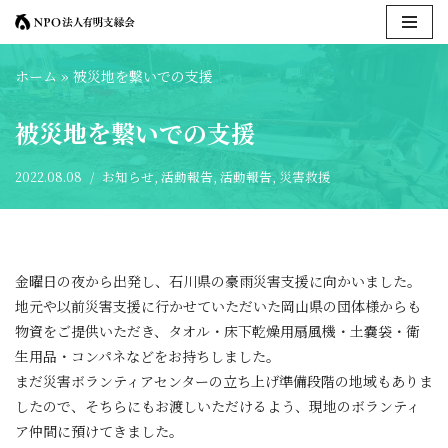
コ
ホーム
»
被災地を繋いでの支援
ン
テ
被災地を繋いでの支援
ン
ツ
2022.08.08
お知らせ
,
活動報告
,
活動報告
,
災害救援
へ
ス
キ
ッ
プ
金曜日の夜から出発し、石川県の豪雨災害支援に向かいました。
地元や以前災害支援に行かせていただいた岡山県の団体様からも
物資をご提供いただき、タオル・床下乾燥用扇風機・土嚢袋・衛
生用品・コンパネなどをお持ちしました。
まだ災害ボランティアセンターの立ち上げ準備段階の地域もありま
したので、そちらにもお渡しいただけるよう、現地のボランティ
ア仲間に預けてきました。