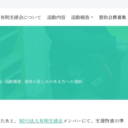
有明支縁会について
活動内容
活動報告
賛助会員募集
告
,
活動報告
,
身体の苦しみがある方への援助
したあと、
NPO法人有明支縁会
メンバーにて、支援物資の準