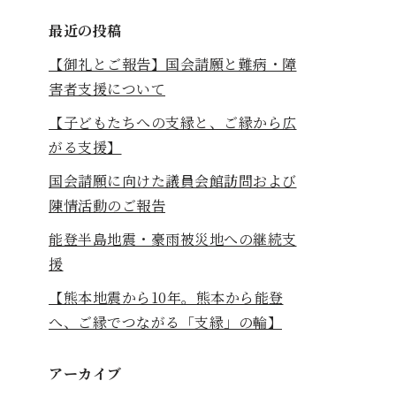
最近の投稿
【御礼とご報告】国会請願と難病・障
害者支援について
【子どもたちへの支縁と、ご縁から広
がる支援】
国会請願に向けた議員会館訪問および
陳情活動のご報告
能登半島地震・豪雨被災地への継続支
援
【熊本地震から10年。熊本から能登
へ、ご縁でつながる「支縁」の輪】
アーカイブ