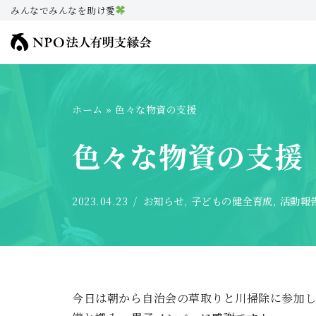
みんなでみんなを助け愛
コ
ン
テ
ン
ホーム
»
色々な物資の支援
ツ
へ
色々な物資の支援
ス
キ
ッ
2023.04.23
お知らせ
,
子どもの健全育成
,
活動報
プ
今日は朝から自治会の草取りと川掃除に参加