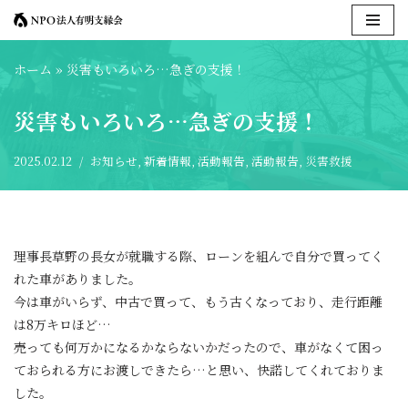
コ
ホーム
»
災害もいろいろ…急ぎの支援！
ン
テ
災害もいろいろ…急ぎの支援！
ン
ツ
2025.02.12
お知らせ
,
新着情報
,
活動報告
,
活動報告
,
災害救援
へ
ス
キ
ッ
プ
理事長草野の長女が就職する際、ローンを組んで自分で買ってく
れた車がありました。
今は車がいらず、中古で買って、もう古くなっており、走行距離
は8万キロほど…
売っても何万かになるかならないかだったので、車がなくて困っ
ておられる方にお渡しできたら…と思い、快諾してくれておりま
した。