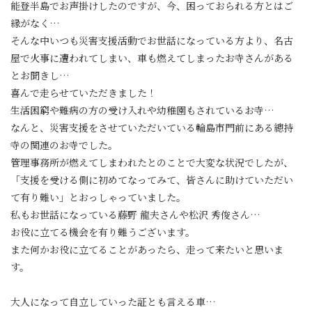
能登半島でお声掛けしたのですが、今、困っておられる方とはご
縁がなく…
そんな中いつも災害支援活動でお世話になっている方より、名古
屋で火事に遭われてしまい、車も燃えてしまったお寺さんがある
とお聞きし…
喜んで走らせていただきました！
生活困窮や難病の方の受け入れや幼稚園もされているお寺…
なんと、災害支援をさせていただいている輪島市門前にある總持
寺の関連のお寺でした。
管理事務所が燃えてしまわれたとのことで大変な状況でしたが、
「支援を受ける側に初めてなってみて、皆さんに助けていただい
て有り難い」とおっしゃっていました。
私もお世話になっている藤野 龍夫さんや松沢 秀俊さん…
お役に立てる機会を有り難うございます。
また何かお役に立てることがあったら、走って来たいと思いま
す。
大人になって自立していった証とも言える車…