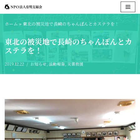
コ
ホーム
»
東北の被災地で長崎のちゃんぽんとカステラを！
ン
テ
東北の被災地で長崎のちゃんぽんとカ
ン
ステラを！
ツ
へ
ス
2019.12.22
お知らせ
,
活動報告
,
災害救援
キ
ッ
プ