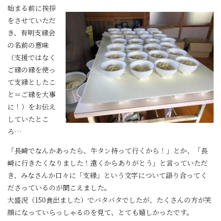
始まる前に挨拶
をさせていただ
き、有明支縁会
の名前の意味
（支援ではなく
ご縁の縁を使っ
て支縁としたこ
と＝ご縁を大事
に！）をお伝え
していたとこ
ろ…
「長崎でなんかあったら、牛タン持って行くから！」とか、「長
崎に行きたくなりました！遠くからありがとう」と言っていただ
き、みなさんか口々に「支縁」という文字について語り合ってく
ださっているのが聞こえました。
大盛況（150食出ました）でバタバタでしたが、たくさんの方が笑
顔になっていらっしゃるのを見て、とても嬉しかったです。