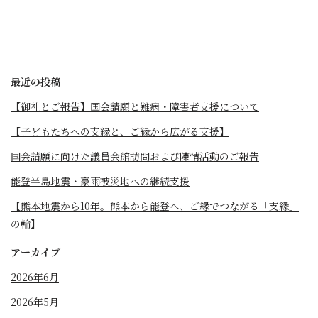
最近の投稿
【御礼とご報告】国会請願と難病・障害者支援について
【子どもたちへの支縁と、ご縁から広がる支援】
国会請願に向けた議員会館訪問および陳情活動のご報告
能登半島地震・豪雨被災地への継続支援
【熊本地震から10年。熊本から能登へ、ご縁でつながる「支縁」
の輪】
アーカイブ
2026年6月
2026年5月