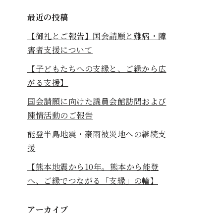
最近の投稿
【御礼とご報告】国会請願と難病・障
害者支援について
【子どもたちへの支縁と、ご縁から広
がる支援】
国会請願に向けた議員会館訪問および
陳情活動のご報告
能登半島地震・豪雨被災地への継続支
援
【熊本地震から10年。熊本から能登
へ、ご縁でつながる「支縁」の輪】
アーカイブ