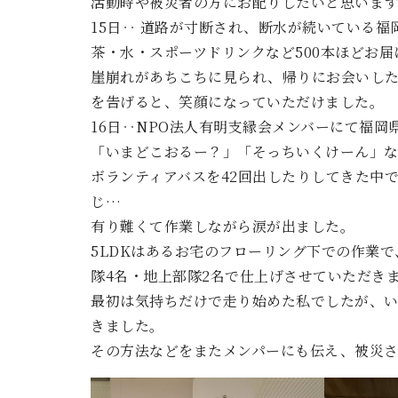
活動時や被災者の方にお配りしたいと思います
15日‥ 道路が寸断され、断水が続いている
茶・水・スポーツドリンクなど500本ほどお届
崖崩れがあちこちに見られ、帰りにお会いし
を告げると、笑顔になっていただけました。
16日‥NPO法人有明支縁会メンバーにて福
「いまどこおるー？」「そっちいくけーん」
ボランティアバスを42回出したりしてきた中
じ…
有り難くて作業しながら涙が出ました。
5LDKはあるお宅のフローリング下での作業
隊4名・地上部隊2名で仕上げさせていただき
最初は気持ちだけで走り始めた私でしたが、
きました。
その方法などをまたメンパーにも伝え、被災さ