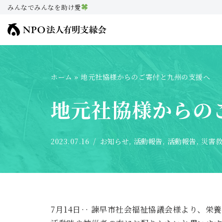
みんなでみんなを助け愛
コ
ン
テ
ン
ホーム
»
地元社協様からのご寄付と九州の支援へ
ツ
へ
地元社協様からの
ス
キ
ッ
2023.07.16
お知らせ
,
活動報告
,
活動報告
,
災害
プ
7月14日‥ 諫早市社会福祉協議会様より、栄