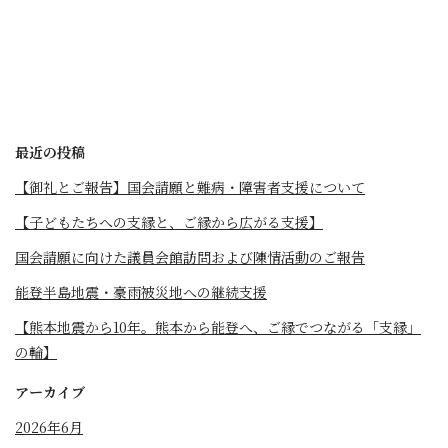
最近の投稿
【御礼とご報告】国会請願と難病・障害者支援について
【子どもたちへの支縁と、ご縁から広がる支援】
国会請願に向けた議員会館訪問および陳情活動のご報告
能登半島地震・豪雨被災地への継続支援
【熊本地震から10年。熊本から能登へ、ご縁でつながる「支縁」
の輪】
アーカイブ
2026年6月