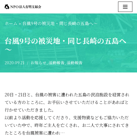
コ
ホーム
»
台風9号の被災地・同じ長崎の五島へ～
ン
テ
台風9号の被災地・同じ長崎の五島へ
ン
～
ツ
へ
ス
2020.09.21
お知らせ
,
活動報告
,
活動報告
キ
ッ
プ
20日・21日と、台風の被害に遭われた五島の民泊施設を経営され
ている方のところに、お手伝いさせていただけることがあればと
行かせていただきました。
以前より活動を応援してくださり、支援物資などもご協力いただ
いていた中で、昨年ご主人を亡くされ、お二人で大事にされてき
たところを台風被害に遭われ…