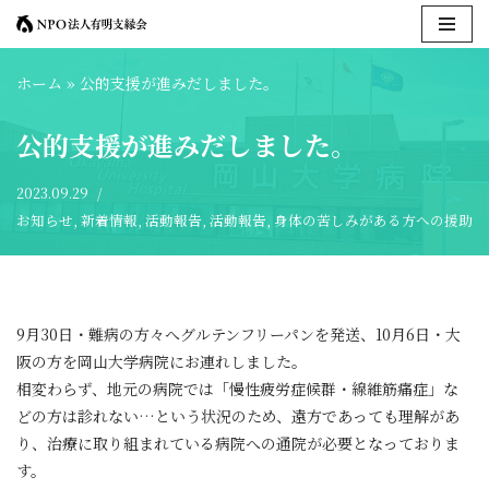
コ
ホーム
»
公的支援が進みだしました。
ン
テ
公的支援が進みだしました。
ン
ツ
2023.09.29
へ
お知らせ
,
新着情報
,
活動報告
,
活動報告
,
身体の苦しみがある方への援助
ス
キ
ッ
プ
9月30日・難病の方々へグルテンフリーパンを発送、10月6日・大
阪の方を岡山大学病院にお連れしました。
相変わらず、地元の病院では「慢性疲労症候群・線維筋痛症」な
どの方は診れない…という状況のため、遠方であっても理解があ
り、治療に取り組まれている病院への通院が必要となっておりま
す。