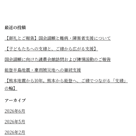
最近の投稿
【御礼とご報告】国会請願と難病・障害者支援について
【子どもたちへの支縁と、ご縁から広がる支援】
国会請願に向けた議員会館訪問および陳情活動のご報告
能登半島地震・豪雨被災地への継続支援
【熊本地震から10年。熊本から能登へ、ご縁でつながる「支縁」
の輪】
アーカイブ
2026年6月
2026年5月
2026年2月