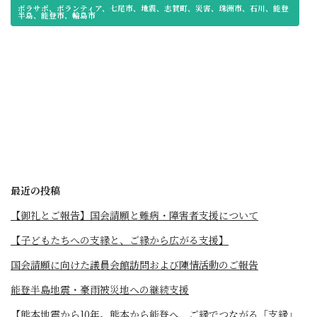
ボラサポ、ボランティア、七尾市、地震、志賀町、災害、珠洲市、石川、能登
半島、能登市、輪島市
最近の投稿
【御礼とご報告】国会請願と難病・障害者支援について
【子どもたちへの支縁と、ご縁から広がる支援】
国会請願に向けた議員会館訪問および陳情活動のご報告
能登半島地震・豪雨被災地への継続支援
【熊本地震から10年。熊本から能登へ、ご縁でつながる「支縁」