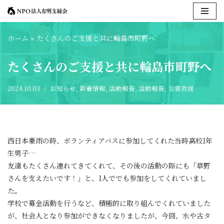
コ
ホーム
»
たくさんのご支援と共に輪島市町野へ
ン
テ
たくさんのご支援と共に輪島市町野へ
ン
ツ
2024.10.03
お知らせ
,
新着情報
,
活動報告
,
活動報告
,
災害救援
へ
ス
キ
ッ
プ
西日本豪雨の時、ボランティアバスに参加してくれた当時高校1年
生男子…
友達もたくさん連れてきてくれて、その後の活動の際にも「草野
さんを支えたいです！」と、1人ででも参加をしてくれていまし
た。
学校で募金活動を行うなど、積極的に取り組んでくれていました
が、社会人となり参加ができなくなりましたが、今回、水や古タ