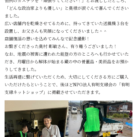
恒例のカステラを「頑張ってください！」とお渡ししたところ、
「どんな政治家よりも優しい」と奥様が涙ぐんで喜んでください
ました。
広い店舗内を乾燥させてるために、持ってきていた送風機３台を
設置し、お父さんも笑顔になってくださいました＾＾
店舗復活の思いを込めてみんなで記念撮影！
お繋ぎくださった奥村 彰敏さん、有り難うございました！
なお、地震の被害に遭われた能登の方のところへも行かせていた
だき、月曜日から解体が始まる蔵の中の骨董品・美術品をお預か
りしてきました。
生活再建に繋げていただくため、大切にしてくださる方にご購入
いただけたらということで、後ほどNPO法人有明支縁会の「有明
支縁ネットショップ」に掲載させていただきます。