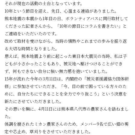
それが現在の活動の土台となっています。
10年という節目を迎え、先日、心温まる連絡がありました。
熊本地震の本震から1年目の日、ボランティアバスに同行取材して
くださった記者さんから、「10年の節目にコラムを書きたい」と
ご連絡をいただいたのです。
改めて取材を受けながら、当時の情熱やこれまでの歩みを振り返
る大切な時間となりました。
思えば、熊本地震より前に起こった東日本大震災の当時、私は子
どもが小さかったこともあり、被災地へ駆けつけることができ
ず、何もできない自分に強い無力感を抱いていました。
15年が流れた今年の3月11日は、内閣府の「被災者援護協力団体研
修」に参加させていただき、「今、目の前で困っている方々のた
めに、自分たちにできることを全力でやり抜こう」という決意を
新たにさせていただきました。
その思いを胸に、4月11日には熊本県八代市の農家さんを訪ねまし
た。
体調を崩されたミカン農家さんのため、メンバー9名で広い畑の剪
定や芯止め、草刈りをさせていただきました。