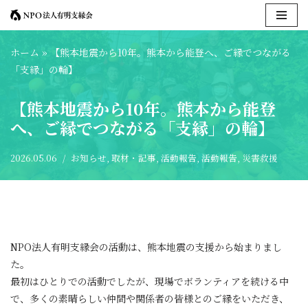
コ
ホーム
»
【熊本地震から10年。熊本から能登へ、ご縁でつながる
ン
「支縁」の輪】
テ
ン
【熊本地震から10年。熊本から能登
ツ
へ、ご縁でつながる「支縁」の輪】
へ
ス
キ
2026.05.06
お知らせ
,
取材・記事
,
活動報告
,
活動報告
,
災害救援
ッ
プ
NPO法人有明支縁会の活動は、熊本地震の支援から始まりまし
た。
最初はひとりでの活動でしたが、現場でボランティアを続ける中
で、多くの素晴らしい仲間や関係者の皆様とのご縁をいただき、