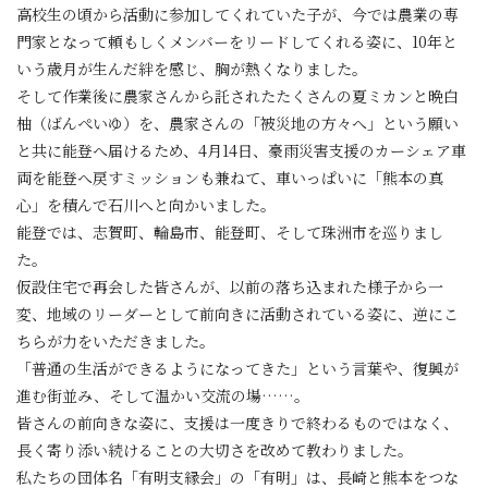
高校生の頃から活動に参加してくれていた子が、今では農業の専
門家となって頼もしくメンバーをリードしてくれる姿に、10年と
いう歳月が生んだ絆を感じ、胸が熱くなりました。
そして作業後に農家さんから託されたたくさんの夏ミカンと晩白
柚（ばんぺいゆ）を、農家さんの「被災地の方々へ」という願い
と共に能登へ届けるため、4月14日、豪雨災害支援のカーシェア車
両を能登へ戻すミッションも兼ねて、車いっぱいに「熊本の真
心」を積んで石川へと向かいました。
能登では、志賀町、輪島市、能登町、そして珠洲市を巡りまし
た。
仮設住宅で再会した皆さんが、以前の落ち込まれた様子から一
変、地域のリーダーとして前向きに活動されている姿に、逆にこ
ちらが力をいただきました。
「普通の生活ができるようになってきた」という言葉や、復興が
進む街並み、そして温かい交流の場……。
皆さんの前向きな姿に、支援は一度きりで終わるものではなく、
長く寄り添い続けることの大切さを改めて教わりました。
私たちの団体名「有明支縁会」の「有明」は、長崎と熊本をつな