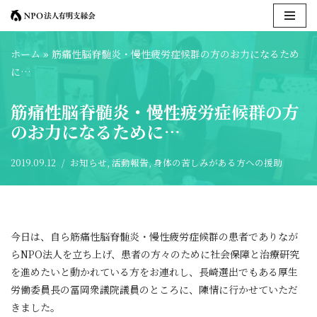
コ
ホーム
»
筋痛性脳脊髄炎・慢性疲労症候群の方のお力になるため
ン
に…
テ
ン
筋痛性脳脊髄炎・慢性疲労症候群の方
ツ
のお力になるために…
へ
ス
キ
2019.09.12
お知らせ
,
活動報告
,
身体の苦しみがある方への援助
ッ
プ
今日は、自ら筋痛性脳脊髄炎・慢性疲労症候群の患者でありなが
らNPO法人を立ち上げ、患者の方々のために社会保障と治療研究
を進めたいと動かれている方をお連れし、長崎選出でもある厚生
労働委員長の冨岡衆議院議員のところに、陳情に行かせていただ
きました。