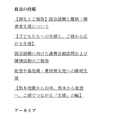
最近の投稿
【御礼とご報告】国会請願と難病・障
害者支援について
【子どもたちへの支縁と、ご縁から広
がる支援】
国会請願に向けた議員会館訪問および
陳情活動のご報告
能登半島地震・豪雨被災地への継続支
援
【熊本地震から10年。熊本から能登
へ、ご縁でつながる「支縁」の輪】
アーカイブ