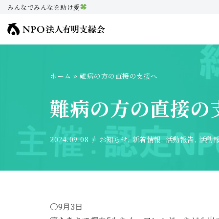
みんなでみんなを助け愛
コ
ン
テ
ン
ホーム
»
難病の方の直接の支援へ
ツ
へ
難病の方の直接の
ス
キ
ッ
2024.09.08
お知らせ
,
新着情報
,
活動報告
,
活動
プ
〇9月3日