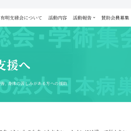
有明支縁会について
活動内容
活動報告
賛助会員募集
支援へ
報告
,
身体の苦しみがある方への援助