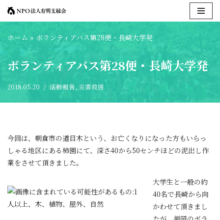
コ
ホーム
»
ボランティアバス第28便・長崎大学発
ン
テ
ボランティアバス第28便・長崎大学発
ン
ツ
2018.05.20
活動報告
,
災害救援
へ
ス
キ
ッ
プ
今回は、朝倉市の道目木という、お亡くなりになった方もいらっ
しゃる地区にある柿園にて、深さ40から50センチほどの泥出し作
業をさせて頂きました。
大学生と一般の約
40名で長崎から向
かわせて頂きまし
たが、福岡のボラ