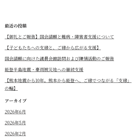
最近の投稿
【御礼とご報告】国会請願と難病・障害者支援について
【子どもたちへの支縁と、ご縁から広がる支援】
国会請願に向けた議員会館訪問および陳情活動のご報告
能登半島地震・豪雨被災地への継続支援
【熊本地震から10年。熊本から能登へ、ご縁でつながる「支縁」
の輪】
アーカイブ
2026年6月
2026年5月
2026年2月